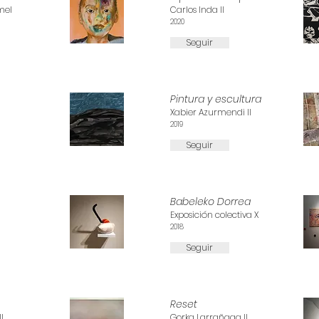
mel
Carlos Inda II
2020
Seguir
Pintura y escultura
Xabier Azurmendi II
2019
Seguir
Babeleko Dorrea
Exposición colectiva X
2018
Seguir
Reset
I
Gorka Larrañaga II