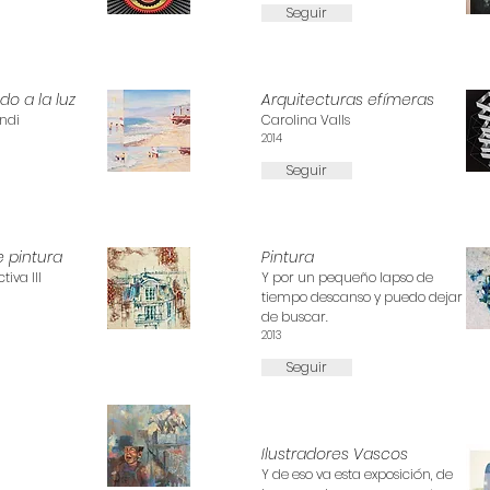
Seguir
do a la luz
Arquitecturas efímeras
ndi
Carolina Valls
2014
Seguir
e pintura
Pintura
tiva III
Y por un pequeño lapso de
tiempo descanso y puedo dejar
de buscar.
2013
Seguir
Ilustradores Vascos
Y de eso va esta exposición, de