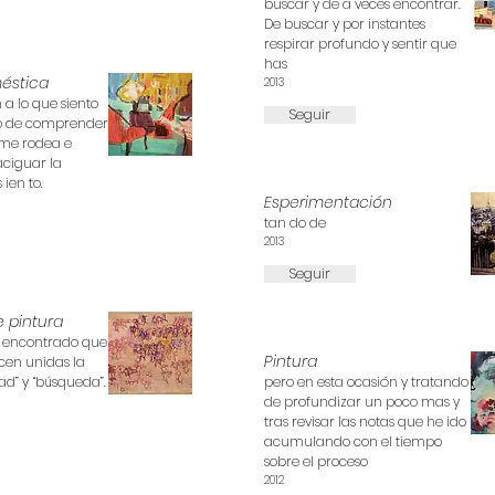
buscar y de a veces encontrar.
De buscar y por instantes
respirar profundo y sentir que
has
éstica
2013
 a lo que siento
Seguir
do de comprender
me rodea e
ciguar la
 ien to.
Esperimentación
tan do de
2013
Seguir
e pintura
e encontrado que
Pintura
cen unidas la
tad” y “búsqueda”.
pero en esta ocasión y tratando
de profundizar un poco mas y
tras revisar las notas que he ido
acumulando con el tiempo
sobre el proceso
2012