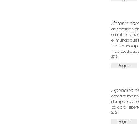
Sinfonía dom
dar explicación
en mi, tratan
el mundo que 
intentando apa
inquietud que s
2013
Seguir
Exposición d
creativo me h
siempre apare
palabra “ liber
2012
Seguir