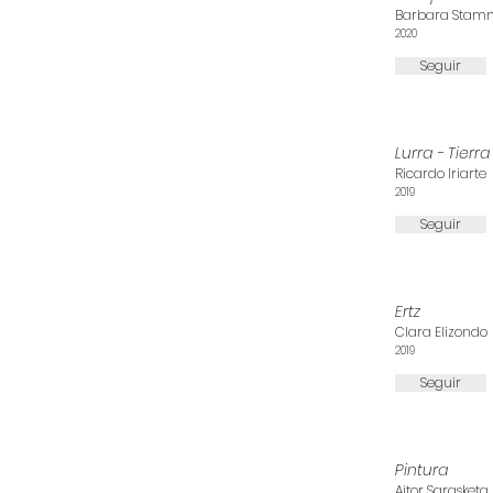
Barbara Stam
2020
Seguir
Lurra - Tierra
Ricardo Iriarte
2019
Seguir
Ertz
Clara Elizondo
2019
Seguir
Pintura
Aitor Sarasketa I