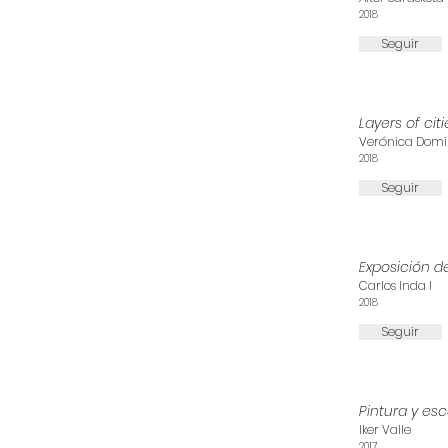
2018
Seguir
Layers of citi
Verónica Domin
2018
Seguir
Exposición d
Carlos Inda I
2018
Seguir
Pintura y esc
Iker Valle
2017