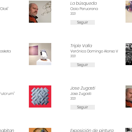
La búsqueda
TOIak"
Oaia Peruarena
2021
Seguir
Triple Valla
rasketa
Verónica Domingo Alonso V
2021
Seguir
Jose Zugasti
"Fulcrum"
Jose Zugasti
2021
Seguir
habitan
Exposición de pintura