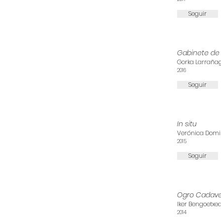
Seguir
Gabinete de 
Gorka Larrañag
2016
Seguir
In situ
Verónica Domin
2015
Seguir
Ogro Cadave
Iker Bengoetxe
2014