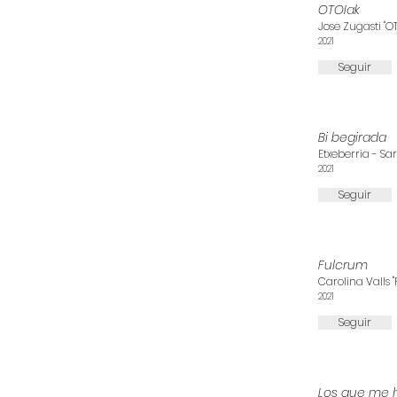
OTOIak
Jose Zugasti "O
2021
Seguir
Bi begirada
Etxeberria - Sa
2021
Seguir
Fulcrum
Carolina Valls 
2021
Seguir
Los que me 