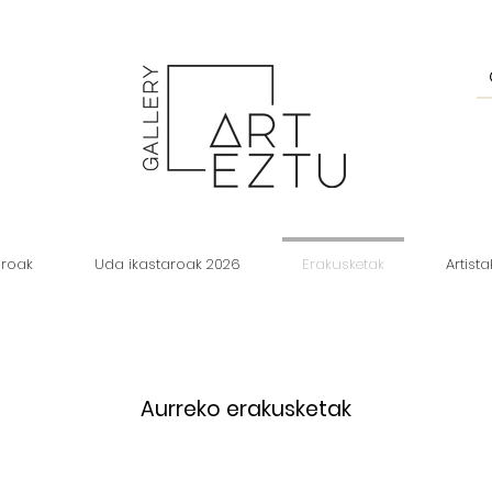
aroak
Uda ikastaroak 2026
Erakusketak
Artista
Aurreko erakusketak