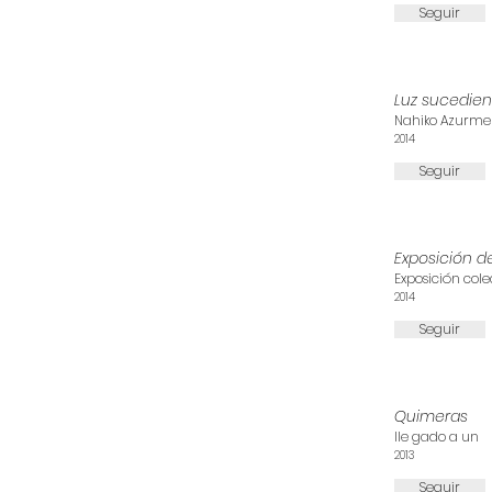
Seguir
Luz sucedien
Nahiko Azurme
2014
Seguir
Exposición d
Exposición colec
2014
Seguir
Quimeras
lle gado a un
2013
Seguir