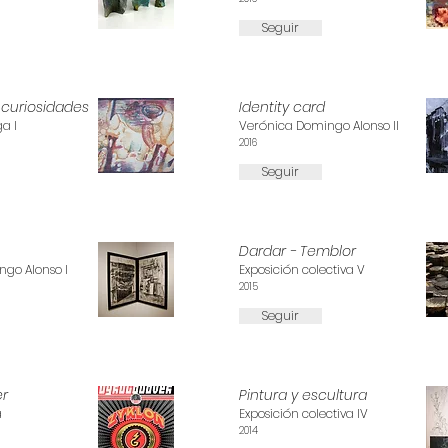
Seguir
curiosidades
Identity card
a I
Verónica Domingo Alonso II
2016
Seguir
Dardar - Temblor
go Alonso I
Exposición colectiva V
2015
Seguir
r
Pintura y escultura
a
Exposición colectiva IV
2014