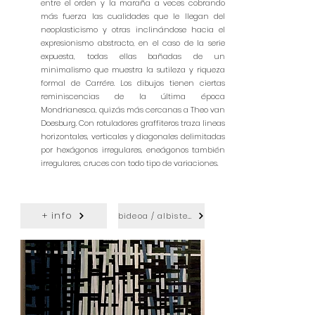
entre el orden y la maraña a veces cobrando
más fuerza las cualidades que le llegan del
neoplasticismo y otras inclinándose hacia el
expresionismo abstracto, en el caso de la serie
expuesta, todas ellas bañadas de un
minimalismo que muestra la sutileza y riqueza
formal de Carrére. Los dibujos tienen ciertas
reminiscencias de la última época
Mondrianesca, quizás más cercanas a Theo van
Doesburg. Con rotuladores graffiteros traza lineas
horizontales, verticales y diagonales delimitadas
por hexágonos irregulares, eneágonos también
irregulares, cruces con todo tipo de variaciones.
+ info
bideoa / albistea