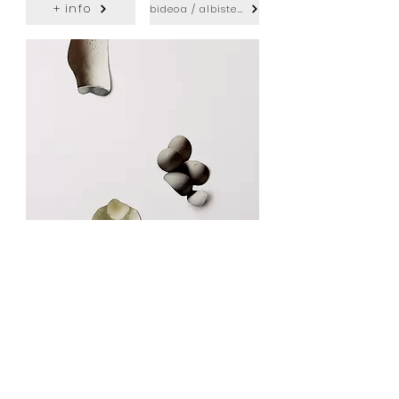
+ info
bideoa / albistea