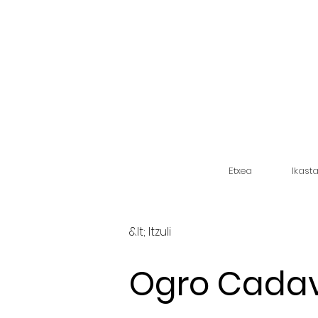
Etxea
Ikast
&lt; Itzuli
Ogro Cada