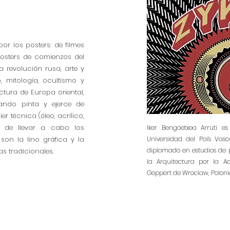
or los posters: de filmes
posters de comienzos del
la revolución rusa, arte y
o, mitología, ocultismo y
ctura de Europa oriental,
Cuando pinta y ejerce de
r técnica (óleo, acrílico,
ora de llevar a cabo los
Iker Bengoetxea Arruti es
son la lino gráfica y la
Universidad del País Vas
diplomado en estudios de p
as tradicionales.
la Arquitectura por la A
Geppert de Wroclaw, Poloni