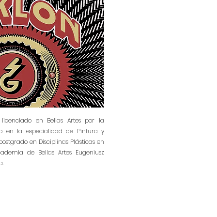
 licenciado en Bellas Artes por la
co en la especialidad de Pintura y
ostgrado en Disciplinas Plásticas en
cademia de Bellas Artes Eugeniusz
a.