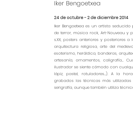
Iker Bengoetxea
24 de octubre - 2 de diciembre 2014
Iker Bengoetxea es un artista seducido p
de terror, música rock, Art-Nouveau y 
s.XX, posters anteriores y posteriores a 
arquitectura religiosa, arte del mediev
esoterismo, heráldica, banderas, arquite
artesanía, ornamentos, caligrafía... 
ilustrador se siente cómodo con cualquie
lápiz, pastel, rotuladores...). A la h
grabados las técnicas más utilizadas 
serigrafía, aunque también utiliza técnic