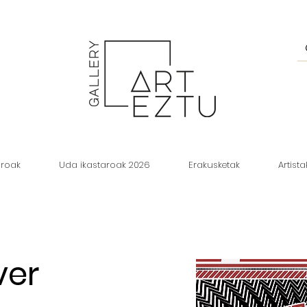
aroak
Uda ikastaroak 2026
Erakusketak
Artista
ver