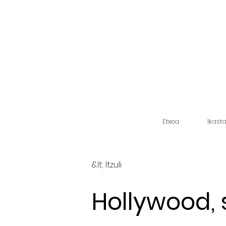
Etxea
Ikast
&lt; Itzuli
Hollywood,