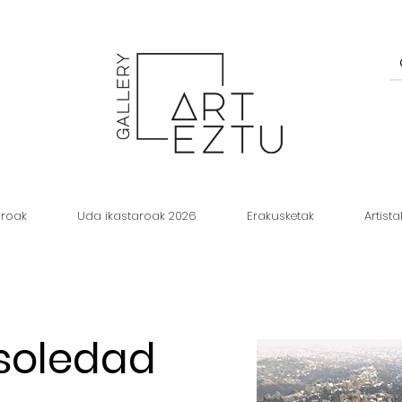
aroak
Uda ikastaroak 2026
Erakusketak
Artista
 soledad