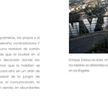
palmeras, las playas y el
extraña, contradictoria. Y
 una realidad de cartón
 de que la ciudad en sí
o decorado donde los
Enrique Zaldua es actor, a
manos que la habitan se
ha residido en diferentes ci
en Los Ángeles.
para otro en un afán de
ledad de la jungla de
ez, la comunicación, la
n siendo, en abundantes