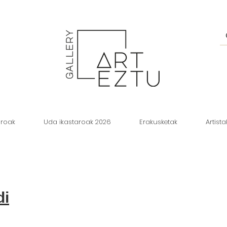
aroak
Uda ikastaroak 2026
Erakusketak
Artista
di