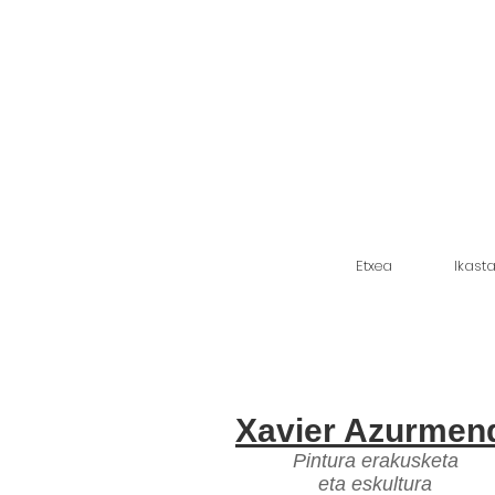
Etxea
Ikast
Xavier Azurmen
Pintura erakusketa
eta eskultura