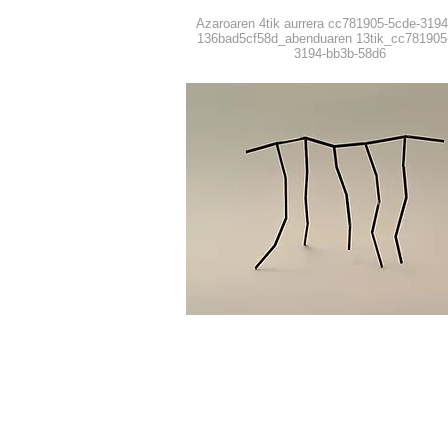
Azaroaren 4tik aurrera cc781905-5cde-3194
136bad5cf58d_abenduaren 13tik_cc781905
3194-bb3b-58d6