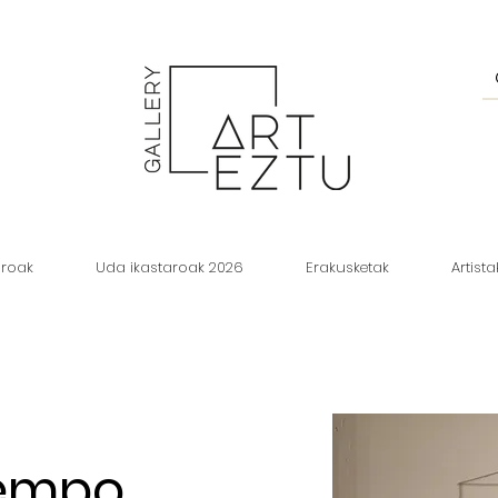
aroak
Uda ikastaroak 2026
Erakusketak
Artista
iempo