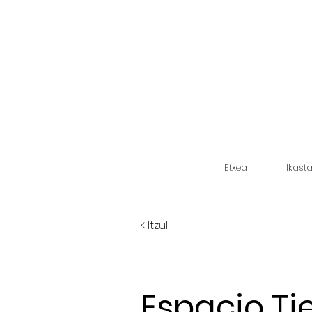
Etxea
Ikast
< Itzuli
Espacio T