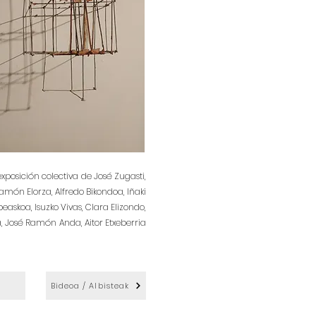
posición colectiva de José Zugasti,
món Elorza, Alfredo Bikondoa, Iñaki
easkoa, Isuzko Vivas, Clara Elizondo,
la, José Ramón Anda, Aitor Etxeberria
Bideoa / Albisteak