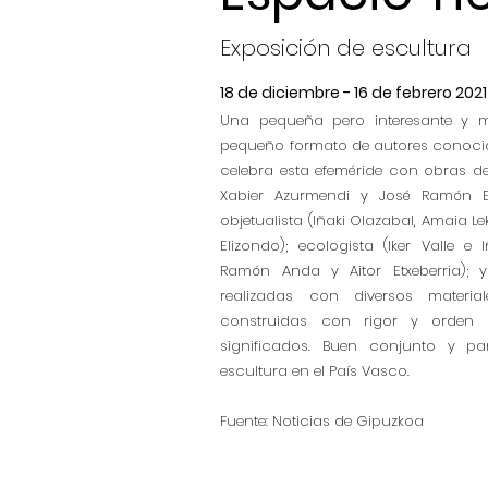
Exposición de escultura
18 de diciembre - 16 de febrero 2021
Una pequeña pero interesante y m
pequeño formato de autores conocido
celebra esta efeméride con obras de
Xabier Azurmendi y José Ramón Elo
objetualista (Iñaki Olazabal, Amaia L
Elizondo); ecologista (Iker Valle e 
Ramón Anda y Aitor Etxeberria); y 
realizadas con diversos material
construidas con rigor y orden e
significados. Buen conjunto y pa
escultura en el País Vasco.
Fuente: Noticias de Gipuzkoa