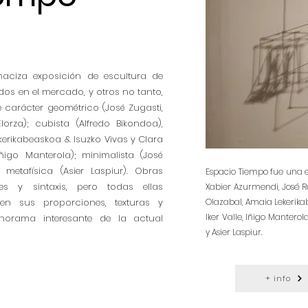
aciza exposición de escultura de
s en el mercado, y otros no tanto,
 carácter geométrico (José Zugasti,
rza); cubista (Alfredo Bikondoa),
ekerikabeaskoa & Isuzko Vivas y Clara
Iñigo Manterola); minimalista (José
metafísica (Asier Laspiur). Obras
Espacio Tiempo fue una ex
es y sintaxis, pero todas ellas
Xabier Azurmendi, José Ra
n sus proporciones, texturas y
Olazabal, Amaia Lekerikab
Iker Valle, Iñigo Mantero
norama interesante de la actual
y Asier Laspiur.
+ info