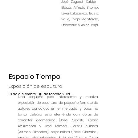
José Zugasti, Xabier Azurmendi, José Ram
Elorza, Alfredo Bikondoa, Iñaki Olazabal, Ama
Lekerikabeaskoa, Isuzko Vivas, Clara Elizondo, I
Valle, Iñigo Manterola, José Ramón Anda, Ait
Etxeberria y Asier Laspiur.
Espacio Tiempo
Exposición de escultura
18 de diciembre - 16 de febrero 2021
Una pequeña pero interesante y maciza
exposición de escultura de pequeño formato de
autores conocidos en el mercado, y otros no
tanto, celebra esta efeméride con obras de
carácter geométrico (José Zugasti, Xabier
Azurmendi y José Ramón Elorza); cubista
(Alfredo Bikondoa), objetualista (Iñaki Olazabal,
Amaia Lekerikabeaskoa & Isuzko Vivas y Clara