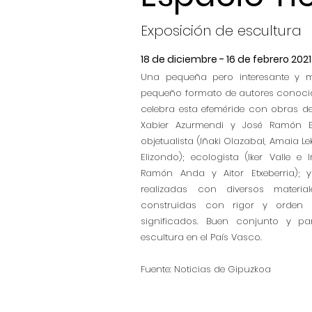
Exposición de escultura
18 de diciembre - 16 de febrero 2021
Una pequeña pero interesante y m
pequeño formato de autores conocido
celebra esta efeméride con obras de
Xabier Azurmendi y José Ramón Elo
objetualista (Iñaki Olazabal, Amaia L
Elizondo); ecologista (Iker Valle e 
Ramón Anda y Aitor Etxeberria); y 
realizadas con diversos material
construidas con rigor y orden e
significados. Buen conjunto y pa
escultura en el País Vasco.
Fuente: Noticias de Gipuzkoa