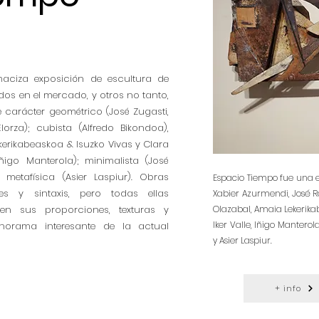
aciza exposición de escultura de
s en el mercado, y otros no tanto,
 carácter geométrico (José Zugasti,
rza); cubista (Alfredo Bikondoa),
ekerikabeaskoa & Isuzko Vivas y Clara
Iñigo Manterola); minimalista (José
metafísica (Asier Laspiur). Obras
Espacio Tiempo fue una ex
es y sintaxis, pero todas ellas
Xabier Azurmendi, José Ra
n sus proporciones, texturas y
Olazabal, Amaia Lekerikab
Iker Valle, Iñigo Mantero
norama interesante de la actual
y Asier Laspiur.
+ info