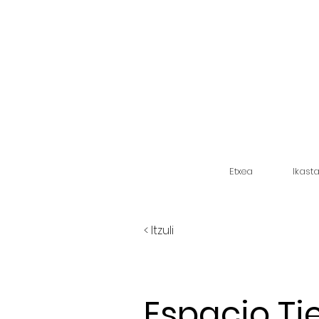
Etxea
Ikast
< Itzuli
Espacio T