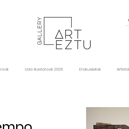
aroak
Uda ikastaroak 2026
Erakusketak
Artista
iempo