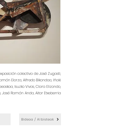
posición colectiva de José Zugasti,
món Elorza, Alfredo Bikondoa, Iñaki
easkoa, Isuzko Vivas, Clara Elizondo,
la, José Ramón Anda, Aitor Etxeberria
Bideoa / Albisteak