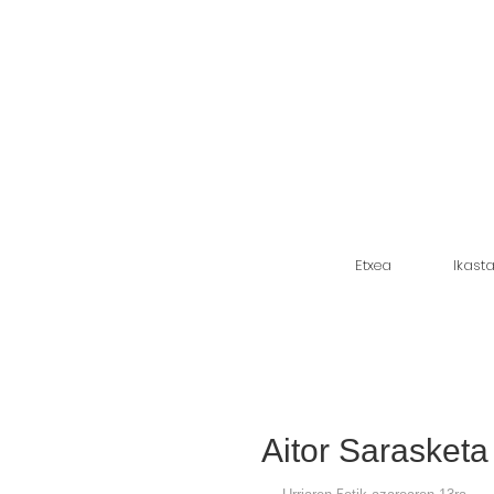
Etxea
Ikast
Aitor Sarasketa