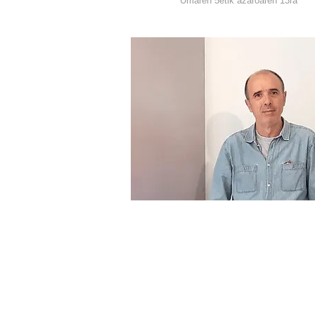
Urriaren 5etik azaroaren 13ra