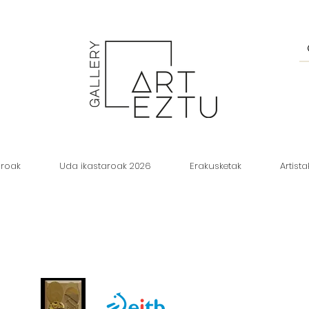
aroak
Uda ikastaroak 2026
Erakusketak
Artista