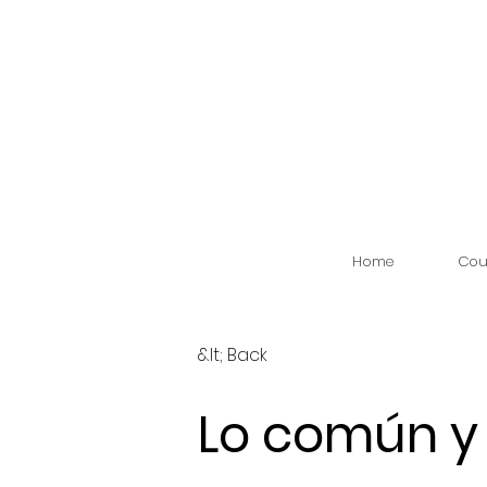
Home
Cou
&lt; Back
Lo común y 