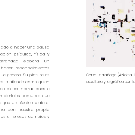
igado a hacer una pausa
ación psíquica, física y
Larrañaga elabora un
 hacer reconocimientos
que genera. Su pintura es
Gorka Larrañaga (Azkoitia, 1
ues la atiende como quien
escultura y la gráfica con 
establecer narraciones e
e materiales comunes que
 que, un efecto colateral
na con nuestra propia
mos ante esos cambios y