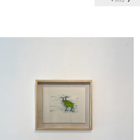
+ info