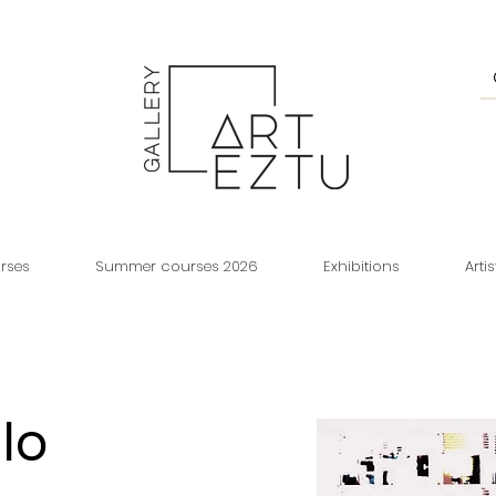
rses
Summer courses 2026
Exhibitions
Artis
lo