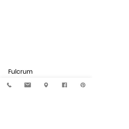
Fulcrum
Exposición pintura
12 de noviembre - 14 de diciembre