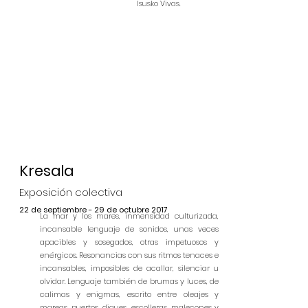
Isusko Vivas.
Kresala
Exposición colectiva
22 de septiembre - 29 de octubre 2017
La mar y los mares, inmensidad culturizada,
incansable lenguaje de sonidos, unas veces
apacibles y sosegados, otras impetuosos y
enérgicos. Resonancias con sus ritmos tenaces e
incansables, imposibles de acallar, silenciar u
olvidar. Lenguaje también de brumas y luces, de
calimas y enigmas, escrito entre oleajes y
mareas, puertos, diques, escolleras, malecones y