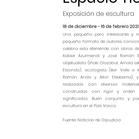
Exposición de escultura
18 de diciembre - 16 de febrero 2021
Una pequeña pero interesante y m
pequeño formato de autores conocido
celebra esta efeméride con obras de
Xabier Azurmendi y José Ramón Elo
objetualista (Iñaki Olazabal, Amaia L
Elizondo); ecologista (Iker Valle e 
Ramón Anda y Aitor Etxeberria); y 
realizadas con diversos material
construidas con rigor y orden e
significados. Buen conjunto y pa
escultura en el País Vasco.
Fuente: Noticias de Gipuzkoa