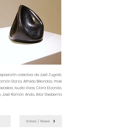
posición colectiva de José Zugasti,
món Elorza, Alfredo Bikondoa, Iñaki
easkoa, Isuzko Vivas, Clara Elizondo,
la, José Ramón Anda, Aitor Etxeberria
Video / News