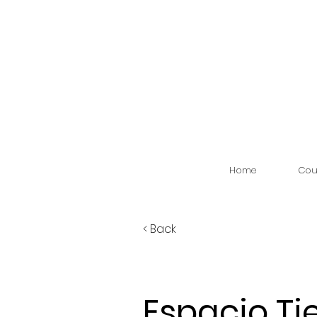
Home
Cou
< Back
Espacio T