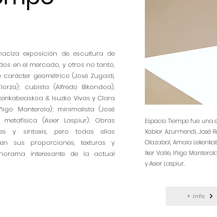
aciza exposición de escultura de
s en el mercado, y otros no tanto,
 carácter geométrico (José Zugasti,
rza); cubista (Alfredo Bikondoa),
ekerikabeaskoa & Isuzko Vivas y Clara
Iñigo Manterola); minimalista (José
metafísica (Asier Laspiur). Obras
Espacio Tiempo fue una ex
es y sintaxis, pero todas ellas
Xabier Azurmendi, José Ra
n sus proporciones, texturas y
Olazabal, Amaia Lekerikab
Iker Valle, Iñigo Mantero
norama interesante de la actual
y Asier Laspiur.
+ info