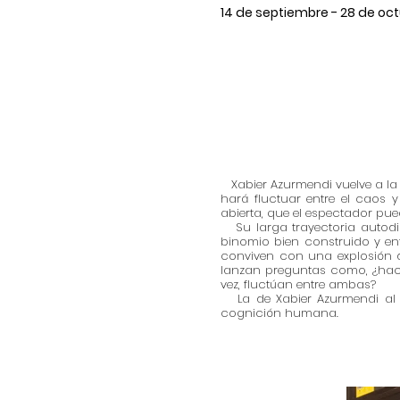
14
de septiembre
- 28 de oc
Xabier Azurmendi vuelve a la g
hará fluctuar entre el caos 
abierta, que el espectador pu
Su larga trayectoria autodid
binomio bien construido y ent
conviven con una explosión 
lanzan preguntas como, ¿haci
vez, fluctúan entre ambas?
La de Xabier Azurmendi al f
cognición humana.