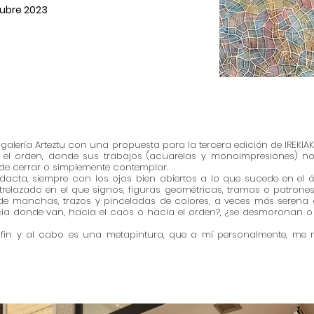
tubre
2023
alería Arteztu con una propuesta para la tercera edición de IREKIAK
y el orden, donde sus trabajos (acuarelas y monoimpresiones) no
ede cerrar o simplemente contemplar.
acta, siempre con los ojos bien abiertos a lo que sucede en el á
relazado en el que signos, figuras geométricas, tramas o patrones 
de manchas, trazos y pinceladas de colores, a veces más serena
a donde van, hacia el caos o hacia el orden?, ¿se desmoronan o s
in y al cabo es una metapintura, que a mí personalmente, me re