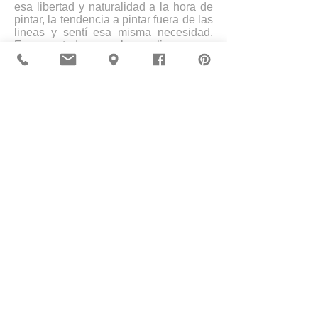
esa libertad y naturalidad a la hora de
pintar, la tendencia a pintar fuera de las
lineas y sentí esa misma necesidad.
Expresar todo con colores y lineas.
Volumen
En los recipientes de plástico que
utilizo para mezclar la pintura quedan
rastros de mis obras. Rastros de
pintura. Se me ocurrió reutilizarlas.
Podrían ser parte del cuadro. Les daría
color y volumen a las obras.
Añadiendo diferentes materiales;
fragmentos de pintura seca; papeles,
cartones, “fibra de vidrio”, madera... mis
obras, se han convertido más
matéricas.
No se quedan en un solo plano. Las
obras actuales tienen distintos planos y
capas. Le dan juego y movimiento al
espectador.