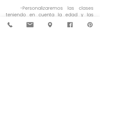
-Personalizaremos las clases
teniendo en cuenta la edad y las
diferentes inquietudes de cada
alumno; dibujo, pintura, cómic, collage,
diferentes temas (retrato, paisaje,
paisaje urbano, abstracción...)
PRECIO
100€ / alumno
cada semana - 4 días
85€ / segunda semana en adelante
Abierta la matrícula