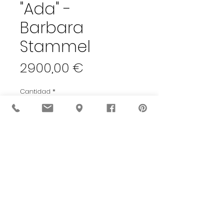
"Ada" -
Barbara
Stammel
Precio
2900,00 €
Cantidad
*
Añadir al carrito
Oleo sobre lienzo
107x112 cm
2019