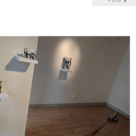
+ info