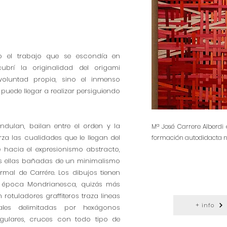
 el trabajo que se escondía en
ubrí la originalidad del origami
oluntad propia, sino el inmenso
 puede llegar a realizar persiguiendo
ndulan, bailan entre el orden y la
Mª José Carrere Alberdi e
 las cualidades que le llegan del
formación autodidacta na
 hacia el expresionismo abstracto,
das ellas bañadas de un minimalismo
rmal de Carrére. Los dibujos tienen
ma época Mondrianesca, quizás más
otuladores graffiteros traza lineas
+ info
nales delimitadas por hexágonos
egulares, cruces con todo tipo de