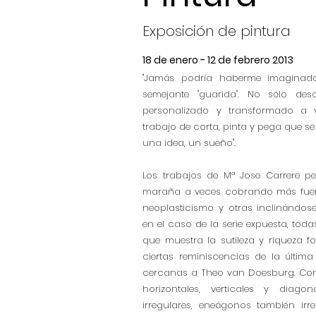
Exposición de pintura
18 de enero - 12 de febrero 2013
"Jamás podría haberme imaginado
semejante "guarida". No sólo desc
personalizado y transformado a v
trabajo de corta, pinta y pega que se
una idea, un sueño".
Los trabajos de Mª Jose Carrere pe
maraña a veces cobrando más fuerza
neoplasticismo y otras inclinándose
en el caso de la serie expuesta, to
que muestra la sutileza y riqueza fo
ciertas reminiscencias de la últi
cercanas a Theo van Doesburg. Con r
horizontales, verticales y diago
irregulares, eneágonos también irr